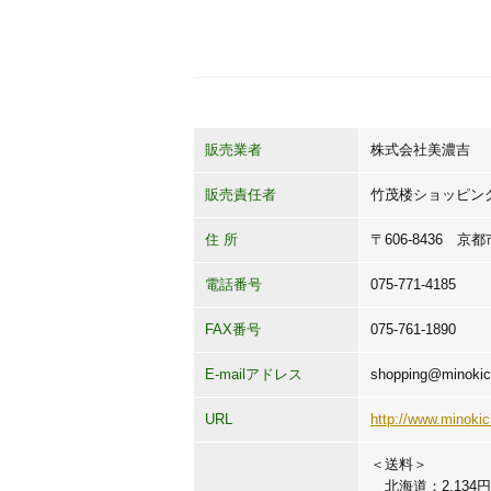
販売業者
株式会社美濃吉
販売責任者
竹茂楼ショッピン
住 所
〒606-8436 
電話番号
075-771-4185
FAX番号
075-761-1890
E-mailアドレス
shopping@minokich
URL
http://www.minokich
＜送料＞
北海道：2,134