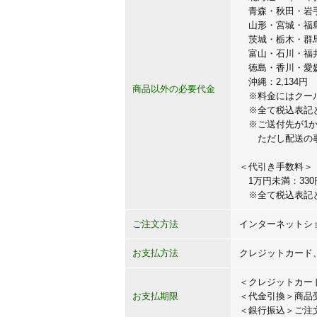
青森・秋田・岩手：
山形・宮城・福島：
茨城・栃木・群馬
富山・石川・福井
徳島・香川・愛媛
沖縄：2,134円
商品以外の必要代金
※料金にはクール
※全て税込表記
※ご送付先が1か
ただし配送の事情
＜代引き手数料＞
1万円未満：330円
※全て税込表記
ご注文方法
インターネットシ
お支払方法
クレジットカード
＜クレジットカー
お支払期限
＜代金引換＞商品
＜銀行振込＞ご注