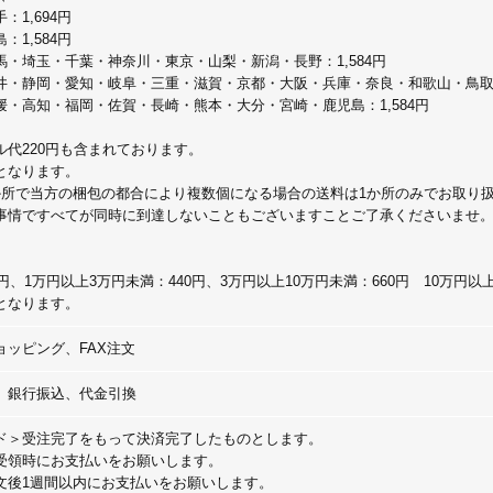
1,694円
1,584円
・埼玉・千葉・神奈川・東京・山梨・新潟・長野：1,584円
・静岡・愛知・岐阜・三重・滋賀・京都・大阪・兵庫・奈良・和歌山・鳥取・島
・高知・福岡・佐賀・長崎・熊本・大分・宮崎・鹿児島：1,584円
代220円も含まれております。
となります。
所で当方の梱包の都合により複数個になる場合の送料は1か所のみでお取り
ですべてが同時に到達しないこともございますことご了承くださいませ
、1万円以上3万円未満：440円、3万円以上10万円未満：660円 10万円以上：
となります。
ョッピング、FAX注文
、銀行振込、代金引換
ド＞受注完了をもって決済完了したものとします。
受領時にお支払いをお願いします。
文後1週間以内にお支払いをお願いします。