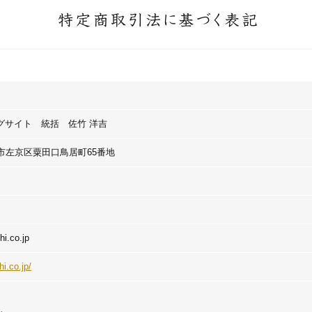
グサイト 統括 佐竹 洋吉
京都市左京区粟田口鳥居町65番地
i.co.jp
i.co.jp/
円、