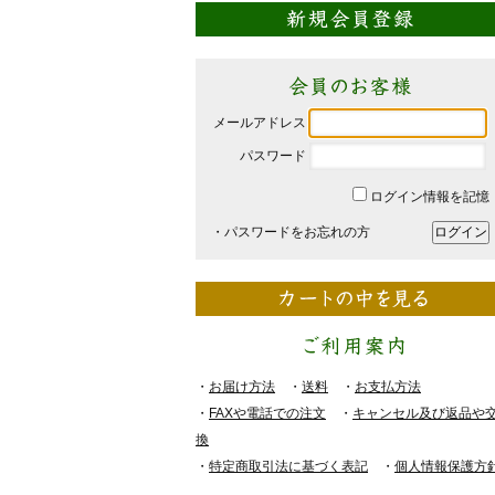
メールアドレス
パスワード
ログイン情報を記憶
・パスワードをお忘れの方
・
お届け方法
・
送料
・
お支払方法
・
FAXや電話での注文
・
キャンセル及び返品や
換
・
特定商取引法に基づく表記
・
個人情報保護方