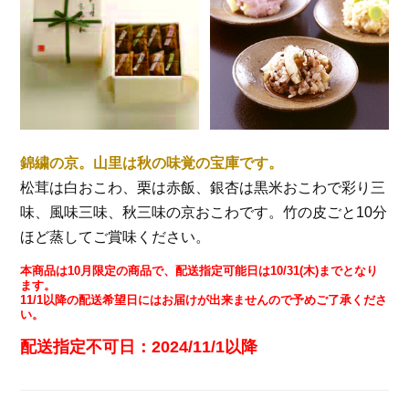
錦繍の京。山里は秋の味覚の宝庫です。
松茸は白おこわ、栗は赤飯、銀杏は黒米おこわで彩り三
味、風味三味、秋三味の京おこわです。竹の皮ごと10分
ほど蒸してご賞味ください。
本商品は10月限定の商品で、配送指定可能日は10/31(木)までとなり
ます。
11/1以降の配送希望日にはお届けが出来ませんので予めご了承くださ
い。
配送指定不可日：2024/11/1以降