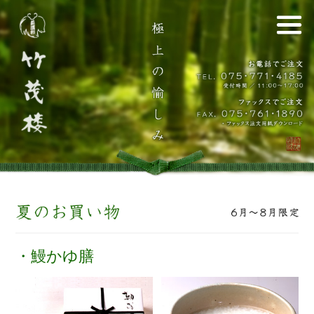
・鰻かゆ膳