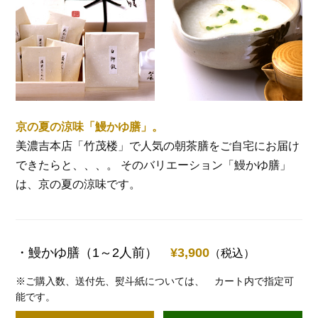
京の夏の涼味「鰻かゆ膳」。
美濃吉本店「竹茂楼」で人気の朝茶膳をご自宅にお届け
できたらと、、、。 そのバリエーション「鰻かゆ膳」
は、京の夏の涼味です。
・鰻かゆ膳（1～2人前）
¥3,900
（税込）
※ご購入数、送付先、熨斗紙については、
カート内で指定可
能です。