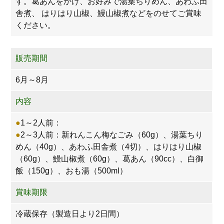
す。葛あんをかけ、お好みで湯葉ちりめん、あわふ田
舎煮、 はりはり山椒、鰻山椒煮などをのせてご賞味
ください。
販売期間
6月～8月
内容
●
1～2人前：
●
2～3人前：新れんこん梅なごみ（60g）、湯葉ちり
めん（40g）、あわふ田舎煮（4切）、はりはり山椒
（60g）、鰻山椒煮（60g）、葛あん（90cc）、白御
飯（150g）、おも湯（500ml）
賞味期限
冷蔵保存（製造日より2日間）